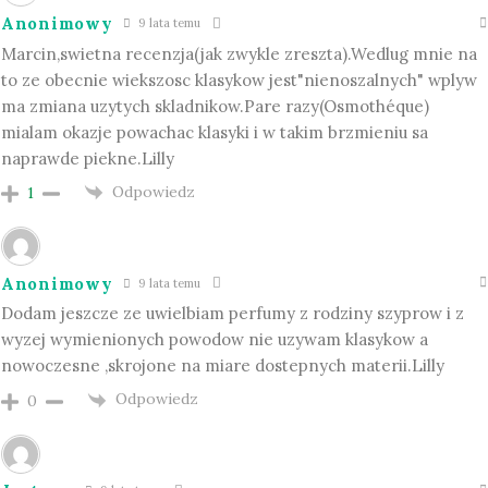
Anonimowy
9 lata temu
Marcin,swietna recenzja(jak zwykle zreszta).Wedlug mnie na
to ze obecnie wiekszosc klasykow jest"nienoszalnych" wplyw
ma zmiana uzytych skladnikow.Pare razy(Osmothéque)
mialam okazje powachac klasyki i w takim brzmieniu sa
naprawde piekne.Lilly
Odpowiedz
1
Anonimowy
9 lata temu
Dodam jeszcze ze uwielbiam perfumy z rodziny szyprow i z
wyzej wymienionych powodow nie uzywam klasykow a
nowoczesne ,skrojone na miare dostepnych materii.Lilly
Odpowiedz
0