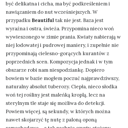
być delikatna i cicha, ma być podkreśleniem i
nawiązaniem do nut wcześniejszych. W
przypadku
Beautiful
tak nie jest. Baza jest
wyraźna i ostra, świeża. Przypomina nieco woń
wywieszonego w zimie prania. Kwiaty nabierają w
niej lodowatej i pudrowej maniery, i zupełnie nie
przypominają cielesno-gorących kurantów z
poprzednich scen. Kompozycja jednak i w tym
obszarze robi nam niespodziankę. Dopiero
bowiem w bazie mogłem poczuć najprawdziwszy,
naturalny absolut tuberozy. Ciepła, nieco słodka
woń tej rośliny jest maleńką kroplą, lecz na
sterylnym tle staje się możliwa do detekcji.
Powiem więcej, są sekundy, w których można
nawet skojarzyć tę nutę z paloną oponą