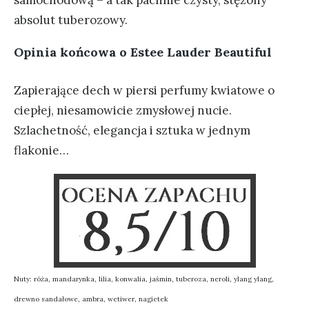
samochodową – a tak pachnie czysty, stężony
absolut tuberozowy.
Opinia końcowa o Estee Lauder Beautiful
Zapierające dech w piersi perfumy kwiatowe o
ciepłej, niesamowicie zmysłowej nucie.
Szlachetność, elegancja i sztuka w jednym
flakonie…
Nuty: róża, mandarynka, lilia, konwalia, jaśmin, tuberoza, neroli, ylang ylang,
drewno sandałowe, ambra, wetiwer, nagietek