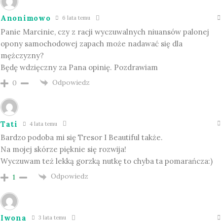
Anonimowo
6 lata temu
Panie Marcinie, czy z racji wyczuwalnych niuansów palonej
opony samochodowej zapach może nadawać się dla
mężczyzny?
Będę wdzięczny za Pana opinię. Pozdrawiam
Odpowiedz
0
Tati
4 lata temu
Bardzo podoba mi się Tresor I Beautiful także.
Na mojej skórze pięknie się rozwija!
Wyczuwam też lekką gorzką nutkę to chyba ta pomarańcza:)
Odpowiedz
1
Iwona
3 lata temu