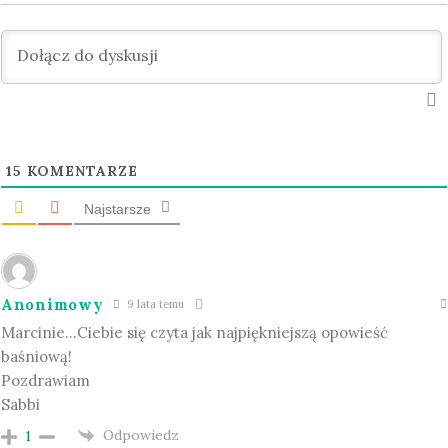
15
KOMENTARZE
Najstarsze
Anonimowy
9 lata temu
Marcinie…Ciebie się czyta jak najpiękniejszą opowieść
baśniową!
Pozdrawiam
Sabbi
Odpowiedz
1