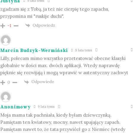
Justyna
9 lata temu
zgadzam się z Tobą, ja też nie cierpię tego zapachu,
przypomina mi "ruskije duchi".
Odpowiedz
-1
Marcin Budzyk-Wermiński
9 lata temu
Lilly, polecam mimo wszystko przetestować obecne klasyki
globalnie w ilości max. dwóch aplikacji. Wtedy naprawdę
pięknie się rozwijają i mogą wprawić w autentyczny zachwyt
Odpowiedz
0
Anonimowy
9 lata temu
Moja mama tak pachniała, kiedy byłam dziewczynką.
Pamiętam ten kwiatowy, mocny, nawet upajający zapach.
Pamiętam nawet to, że tata przywiózł go z Niemiec (wtedy