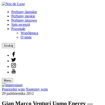
Perfumy damskie
Perfumy męskie
Perfumy niszowe
Spis recenzji
Pozostałe
Współpraca
O mnie
Szukaj
Menu
Poprzedni
wpis
Następny
wpis
29 października 2012
Gian Marco Venturi Uomo Energy —