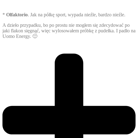
*
Olfaktorio
. Jak na półkę sport, wypada nieźle, bardzo nieźle.
A dzieło przypadku, bo po prostu nie mogłem się zdecydować po
jaki flakon sięgnąć, więc wylosowałem próbkę z pudełka. I padło na
Uomo Energy. 🙂