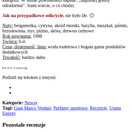
kategorii. W sumie powinienem napisać: „najmniej godny
odradzenia”. Sami wiecie, o co chodzi.
Jak na przypadkowe odkrycie,
nie było źle. 🙂
Nuty:
bergamotka, cytryna, akord morski, bazylia, muszkat, jaśmin,
brzoskwinia, irys, piżmo, skóra, drewno cedrowe
Rok powstania:
1998
Twórca:
b.d.
Cena, dostępność, linia:
woda toaletowa i bogata gama produktów
dodatkowych
Trwałość:
bardzo słaba
Fot. nr 2 i 3 z hiox.org
Podziel się tekstem z innymi:
Kategorie:
Newsy
Tagi:
Gian Marco Venturi
,
Perfumy sportowe
,
Recenzje
,
Uomo
Energy
Pozostałe recenzje