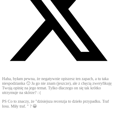
Haha, byłam pewna, że negatywnie opiszesz ten zapach, a tu taka
niespodzianka 🙂 Ja go nie znam (jeszcze), ale z chęcią zweryfikuję
Twoją opinię na jego temat. Tylko dlaczego on się tak krótko
utrzymuje na skórze? : (
PS Co to znaczy, że "dzisiejsza recenzja to dzieło przypadku. Traf
losu. Miły traf. " ? 😀