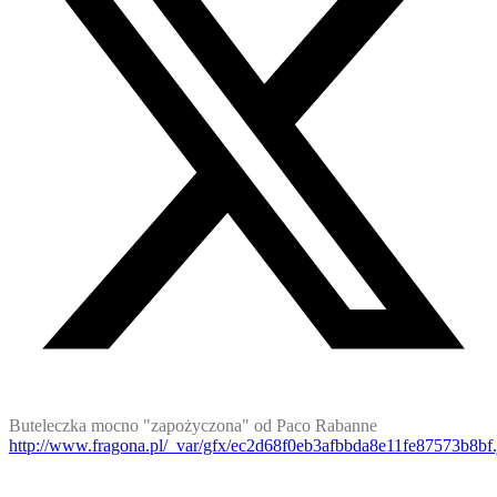
Buteleczka mocno "zapożyczona" od Paco Rabanne
http://www.fragona.pl/_var/gfx/ec2d68f0eb3afbbda8e11fe87573b8bf.