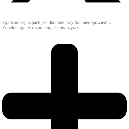
Zgadzam się, zapach jest dla mnie brzydki i nieodpowiedni.
Zupełnie go nie rozumiem, jest bez wyrazu.