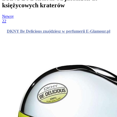
księżycowych kraterów
Newsy
22
DKNY Be Delicious znajdziesz w perfumerii E-Glamour.pl