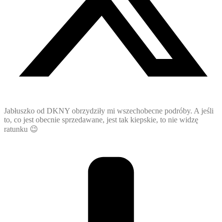
Jabłuszko od DKNY obrzydziły mi wszechobecne podróby. A jeśli
to, co jest obecnie sprzedawane, jest tak kiepskie, to nie widzę
ratunku 😉