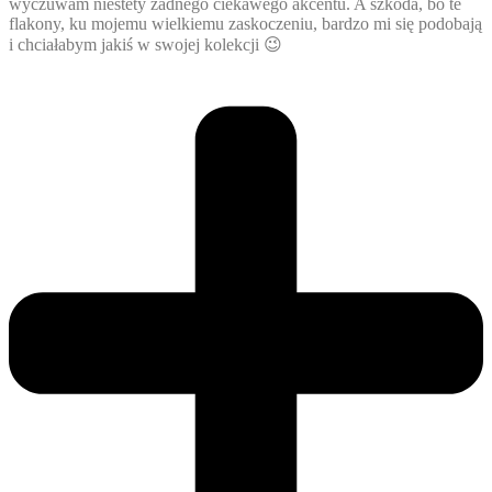
wyczuwam niestety żadnego ciekawego akcentu. A szkoda, bo te
flakony, ku mojemu wielkiemu zaskoczeniu, bardzo mi się podobają
i chciałabym jakiś w swojej kolekcji 😉