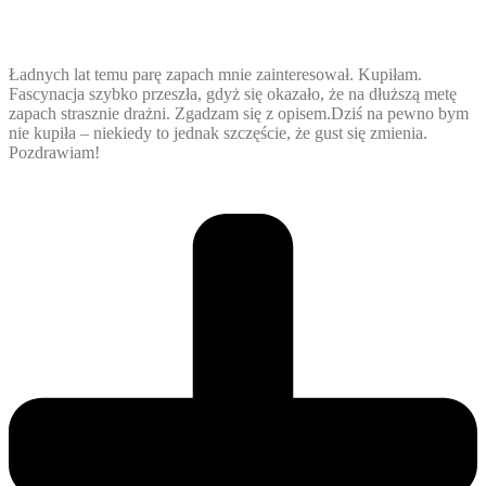
Ładnych lat temu parę zapach mnie zainteresował. Kupiłam.
Fascynacja szybko przeszła, gdyż się okazało, że na dłuższą metę
zapach strasznie drażni. Zgadzam się z opisem.Dziś na pewno bym
nie kupiła – niekiedy to jednak szczęście, że gust się zmienia.
Pozdrawiam!