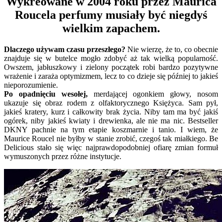
Wykreowane w 2004 roku przez Maurica
Roucela perfumy musiały być niegdyś
wielkim zapachem.
Dlaczego używam czasu przeszłego?
Nie wierzę, że to, co obecnie
znajduje się w butelce mogło zdobyć aż tak wielką popularność.
Owszem, jabłuszkowy i zielony początek robi bardzo pozytywne
wrażenie i zaraża optymizmem, lecz to co dzieje się później to jakieś
nieporozumienie.
Po opadnięciu wesołej,
merdającej ogonkiem głowy, nosom
ukazuje się obraz rodem z olfaktorycznego Księżyca. Sam pył,
jakieś kratery, kurz i całkowity brak życia. Niby tam ma być jakiś
ogórek, niby jakieś kwiaty i drewienka, ale nie ma nic. Bestseller
DKNY pachnie na tym etapie koszmarnie i tanio. I wiem, że
Maurice Roucel nie byłby w stanie zrobić, czegoś tak miałkiego. Be
Delicious stało się więc najprawdopodobniej ofiarę zmian formuł
wymuszonych przez różne instytucje.