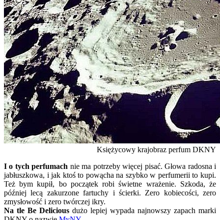
Księżycowy krajobraz perfum DKNY
I o tych perfumach
nie ma potrzeby więcej pisać. Głowa radosna i
jabłuszkowa, i jak ktoś to powącha na szybko w perfumerii to kupi.
Też bym kupił, bo początek robi świetne wrażenie. Szkoda, że
później lecą zakurzone fartuchy i ścierki. Zero kobiecości, zero
zmysłowość i zero twórczej ikry.
Na tle Be Delicious
dużo lepiej wypada najnowszy zapach marki
DKNY o nazwie
MyNY
.