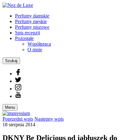
Perfumy damskie
Perfumy męskie
Perfumy niszowe
Spis recenzji
Pozostałe
Współpraca
O mnie
Szukaj
Menu
Poprzedni
wpis
Następny
wpis
18 sierpnia 2014
DKNY Be Delicious od jabłuszek do