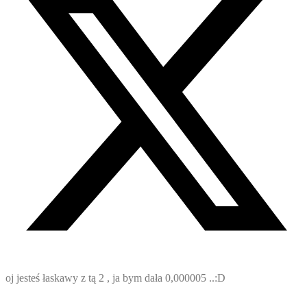
oj jesteś łaskawy z tą 2 , ja bym dała 0,000005 ..:D