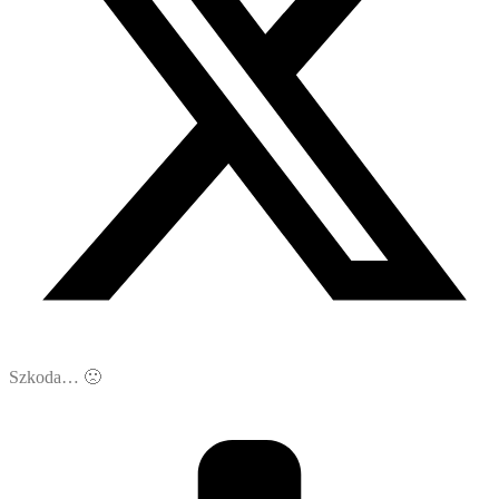
Szkoda… 🙁