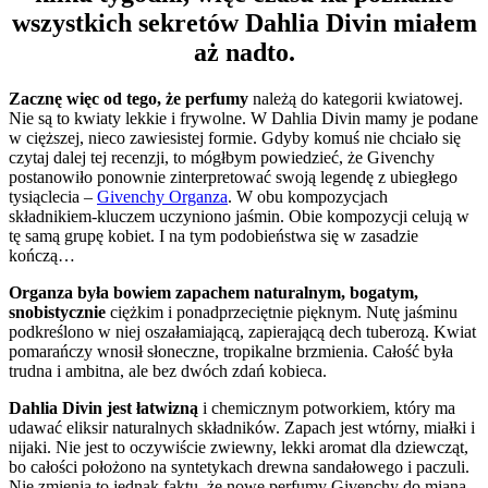
wszystkich sekretów Dahlia Divin miałem
aż nadto.
Zacznę więc od tego, że perfumy
należą do kategorii kwiatowej.
Nie są to kwiaty lekkie i frywolne. W Dahlia Divin mamy je podane
w cięższej, nieco zawiesistej formie. Gdyby komuś nie chciało się
czytaj dalej tej recenzji, to mógłbym powiedzieć, że Givenchy
postanowiło ponownie zinterpretować swoją legendę z ubiegłego
tysiąclecia –
Givenchy Organza
. W obu kompozycjach
składnikiem-kluczem uczyniono jaśmin. Obie kompozycji celują w
tę samą grupę kobiet. I na tym podobieństwa się w zasadzie
kończą…
Organza była bowiem zapachem naturalnym, bogatym,
snobistycznie
ciężkim i ponadprzeciętnie pięknym. Nutę jaśminu
podkreślono w niej oszałamiającą, zapierającą dech tuberozą. Kwiat
pomarańczy wnosił słoneczne, tropikalne brzmienia. Całość była
trudna i ambitna, ale bez dwóch zdań kobieca.
Dahlia Divin jest łatwizną
i chemicznym potworkiem, który ma
udawać eliksir naturalnych składników. Zapach jest wtórny, miałki i
nijaki. Nie jest to oczywiście zwiewny, lekki aromat dla dziewcząt,
bo całości położono na syntetykach drewna sandałowego i paczuli.
Nie zmienia to jednak faktu, że nowe perfumy Givenchy do miana