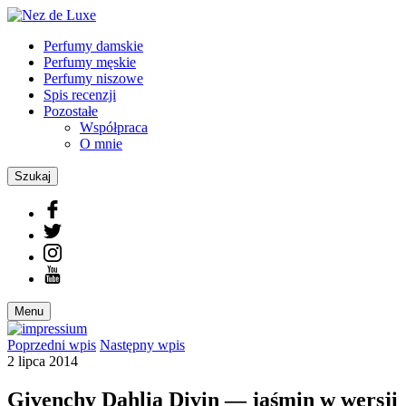
Perfumy damskie
Perfumy męskie
Perfumy niszowe
Spis recenzji
Pozostałe
Współpraca
O mnie
Szukaj
Menu
Poprzedni
wpis
Następny
wpis
2 lipca 2014
Givenchy Dahlia Divin — jaśmin w wersji