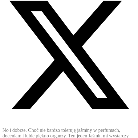
No i dobrze. Choć nie bardzo toleruję jaśminy w perfumach,
doceniam i lubie piękno organzy. Ten jeden Jaśmin mi wystarczy.