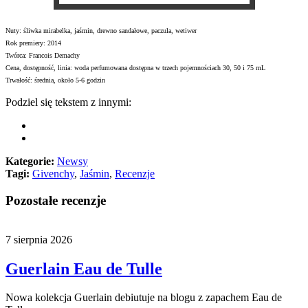
Nuty: śliwka mirabelka, jaśmin, drewno sandałowe, paczula, wetiwer
Rok premiery: 2014
Twórca: Francois Demachy
Cena, dostępność, linia: woda perfumowana dostępna w trzech pojemnościach 30, 50 i 75 mL
Trwałość: średnia, około 5-6 godzin
Podziel się tekstem z innymi:
Kategorie:
Newsy
Tagi:
Givenchy
,
Jaśmin
,
Recenzje
Pozostałe recenzje
7 sierpnia 2026
Guerlain Eau de Tulle
Nowa kolekcja Guerlain debiutuje na blogu z zapachem Eau de