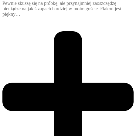
Pewnie skuszę się na próbkę, ale przynajmniej zaoszczędzę
pieniądze na jakiś zapach bardziej w moim guście. Flakon jest
piękny…