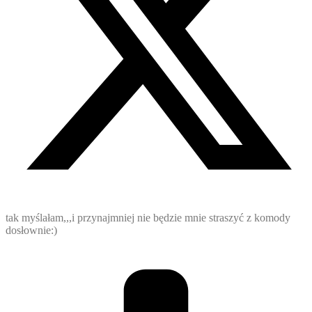
tak myślałam,,,i przynajmniej nie będzie mnie straszyć z komody
dosłownie:)